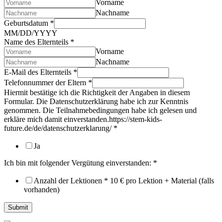
Vorname
Nachname
Geburtsdatum
*
MM/DD/YYYY
Name des Elternteils
*
Vorname
Nachname
E-Mail des Elternteils
*
Gewünschte
Telefonnummer der Eltern
*
Kindes
Hiermit bestätige ich die Richtigkeit der Angaben in diesem
Formular. Die Datenschutzerklärung habe ich zur Kenntnis
genommen. Die Teilnahmebedingungen habe ich gelesen und
erkläre mich damit einverstanden.https://stem-kids-
future.de/de/datenschutzerklarung/
*
Ja
Ich bin mit folgender Vergütung einverstanden:
*
Anzahl der Lektionen * 10 € pro Lektion + Material (falls
vorhanden)
Submit